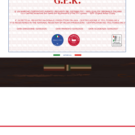
G.E.K.
E’ ISCRITTO AL REGISTRO NAZIONALE PRODUTTORI ITALIANI - CERTIFICAZIONE N° IT01.IT/2856.045.V
IT IS REGISTERED IN THE NATIONAL REGISTER OF ITALIAN PRODUCERS - CERTIFICATION NO. IT01.IT/2856.045.V
DATA EMISSIONE: 02/05/2025 DATA RINNOVO: 02/05/2026 DATA SCADENZA: 02/05/2027
IT01.IT/2856.045.V