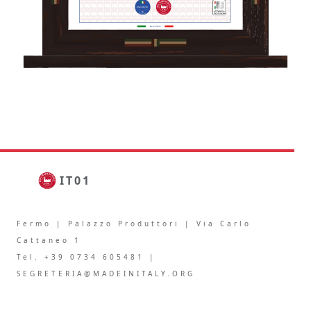
IT01.IT/1106.094.V
IT01
Fermo | Palazzo Produttori | Via Carlo
Cattaneo 1
Tel. +39 0734 605481 |
SEGRETERIA@MADEINITALY.ORG