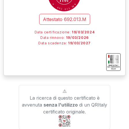
M
6
.
9
3
2
1
.
0
Attestato
692.013.M
Data certificazione:
19/03/2024
Data rinnovo:
19/03/2026
Data scadenza:
19/03/2027
I
I
I
IT01.IT/
⚠️
La ricerca di questo certificato è
avvenuta
senza l'utilizzo
di un QRItaly
certificato originale.