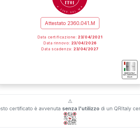
M
2
3
.
6
1
0
4
.
0
Attestato
2360.041.M
Data certificazione:
23/04/2021
Data rinnovo:
23/04/2026
Data scadenza:
23/04/2027
I
I
I
IT01.IT/
⚠️
esto certificato è avvenuta
senza l'utilizzo
di un QRItaly cert