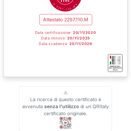
M
2
2
.
9
0
7
1
.
1
Attestato
2297.110.M
Data certificazione:
20/11/2020
Data rinnovo:
20/11/2025
Data scadenza:
20/11/2026
I
I
I
IT01.IT/
⚠️
La ricerca di questo certificato è
avvenuta
senza l'utilizzo
di un QRItaly
certificato originale.