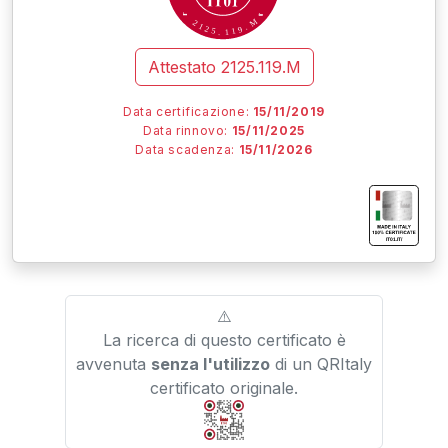
M
2
1
.
2
9
5
1
.
1
Attestato
2125.119.M
Data certificazione:
15/11/2019
Data rinnovo:
15/11/2025
Data scadenza:
15/11/2026
I
I
I
IT01.IT/
⚠️
La ricerca di questo certificato è
avvenuta
senza l'utilizzo
di un QRItaly
certificato originale.