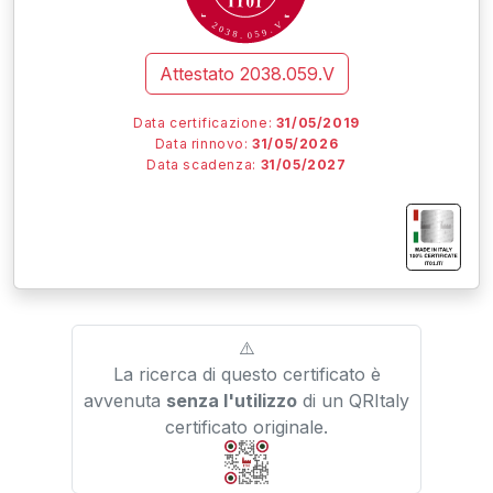
V
2
0
.
3
9
8
5
.
0
Attestato
2038.059.V
Data certificazione:
31/05/2019
Data rinnovo:
31/05/2026
Data scadenza:
31/05/2027
I
I
I
IT01.IT/
⚠️
La ricerca di questo certificato è
avvenuta
senza l'utilizzo
di un QRItaly
certificato originale.