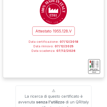
V
1
9
.
5
8
5
2
.
1
Attestato
1955.128.V
Data certificazione:
07/12/2018
Data rinnovo:
07/12/2025
Data scadenza:
07/12/2026
I
I
I
IT01.IT/
⚠️
La ricerca di questo certificato è
avvenuta
senza l'utilizzo
di un QRItaly