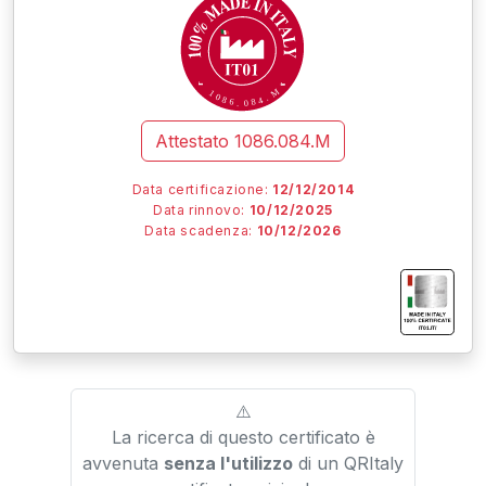
M
1
0
.
8
4
6
8
.
0
Attestato
1086.084.M
Data certificazione:
12/12/2014
Data rinnovo:
10/12/2025
Data scadenza:
10/12/2026
I
I
I
IT01.IT/
⚠️
La ricerca di questo certificato è
avvenuta
senza l'utilizzo
di un QRItaly